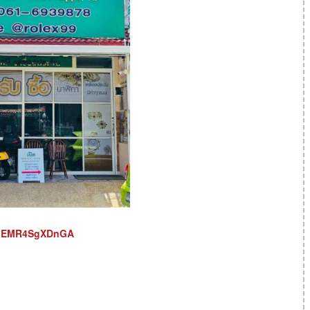
KoGEMR4SgXDnGA