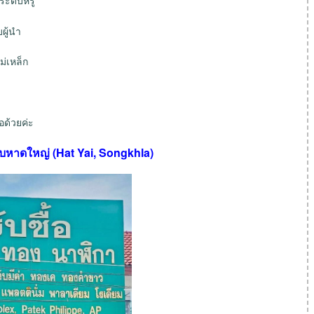
ผู้นำ
่เหล็ก
า
อด้วยค่ะ
ะดับหาดใหญ่ (Hat Yai, Songkhla)