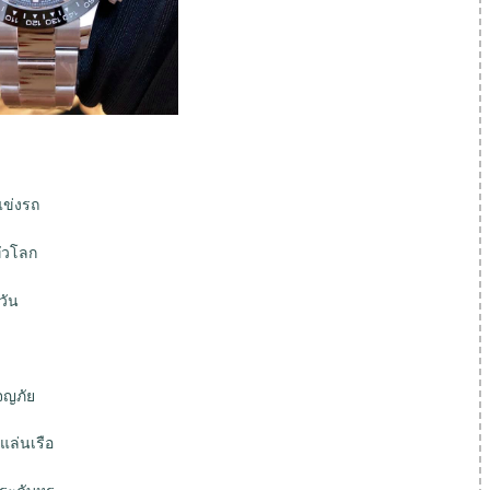
แข่งรถ
ั่วโลก
วัน
ผจญภัย
แล่นเรือ
ระดับหรู