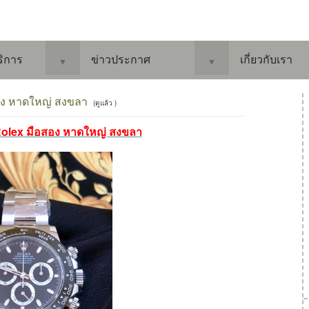
ริการ
ข่าวประกาศ
เกี่ยวกับเรา
▼
▼
สอง หาดใหญ่ สงขลา
(ดูแล้ว )
าRolex มือสอง หาดใหญ่ สงขลา