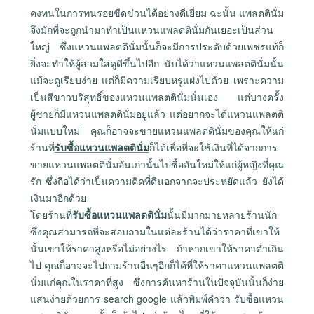
คงทนในการทนรอยขีดข่วนได้อย่างดีเยี่ยม ฉะนั้น แพลตตินั่ม
จึงมักที่จะถูกนำมาทำเป็นแหวนแพลตตินั่มกันเยอะเป็นส่วน
ใหญ่ ซึ่งแหวนแพลตตินั่มนั้นก็จะมีการประดับด้วยเพชรแท้ก็
ยิ่งจะทำให้ผู้สวมใส่ดูดีขึ้นไปอีก นับได้ว่าแหวนแพลตตินั่มนั้น
แม้จะดูเรียบง่าย แต่ก็มีความเรียบหรูแฝงไปด้วย เพราะความ
เป็นสีขาวบริสุทธิ์ของแหวนแพลตตินั่มนั่นเอง แต่บางครั้ง
ผู้ชายก็มีแหวนแพลตตินั่มอยู่แล้ว แต่อยากจะได้แหวนแพลตติ
นั่มแบบใหม่ คุณก็อาจจะขายแหวนแพลตตินั่มของคุณให้แก่
ร้านที่
รับซื้อแหวนแพลตตินั่ม
ก็ได้เพื่อที่จะใช้เงินที่ได้จากการ
ขายแหวนแพลตตินั่มอันเก่านั้นไปซื้ออันใหม่ให้แก่ผู้หญิงที่คุณ
รัก ซึ่งถือได้ว่าเป็นความคิดที่ดีนอกจากจะประหยัดแล้ว ยังได้
เงินมาอีกด้วย
โดยร้านที่
รับซื้อแหวนแพลตตินั่ม
นั้นมีมากมายหลายร้านนัก
ซึ่งคุณสามารถที่จะสอบถามในแต่ละร้านได้ว่าราคาที่เขาให้
นั้นเขาให้ราคาสูงหรือไม่อย่างไร ถ้าหากเขาให้ราคาต่ำเกิน
ไป คุณก็อาจจะไปถามร้านอื่นๆอีกก็ได้ที่ให้ราคาแหวนแพลตติ
นั่มแก่คุณในราคาที่สูง ซึ่งการค้นหาร้านในปัจจุบันนั้นก็ง่าย
แสนง่ายด้วยการ search google แล้วพิมพ์คำว่า รับซื้อแหวน