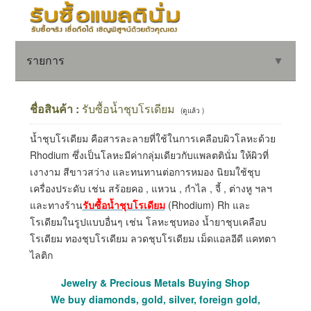
รายการ
▼
ชื่อสินค้า :
รับซื้อน้ำชุบโรเดียม
(ดูแล้ว )
น้ำชุบโรเดียม คือสารละลายที่ใช้ในการเคลือบผิวโลหะด้วย
▼
Rhodium ซึ่งเป็นโลหะมีค่ากลุ่มเดียวกับแพลตตินั่ม ให้ผิวที่
เงางาม สีขาวสว่าง และทนทานต่อการหมอง นิยมใช้ชุบ
▼
เครื่องประดับ เช่น สร้อยคอ , แหวน , กำไล , จี้ , ต่างหู ฯลฯ
และทางร้าน
รับซื้อน้ำชุบโรเดียม
(Rhodium) Rh และ
โรเดียมในรูปแบบอื่นๆ เช่น โลหะชุบทอง น้ำยาชุบเคลือบ
โรเดียม ทองชุบโรเดียม ลวดชุบโรเดียม เม็ดแอลอีดี แคทตา
ไลติก
Jewelry & Precious Metals Buying Shop
We buy diamonds, gold, silver, foreign gold,