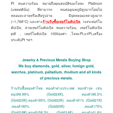
Pt ทนความร้อน หมายถึงคุณสมบัติของโลหะ Platinum
(แพลตตินั่ม) ที่สามารถ ทนต่ออุณหภูมิสูงมากโดยไม่
หลอมละลายหรือเสียรูปง่าย มีจุดหลอมเหลวสูงมาก
(~1,768°C) และทาง
ร้านรับซื้อเทอร์โมคัปเปิล
, วงจรเทอร์โม
คัปเปิล, สายเทอร์โมคัปเปิล ทนความร้อน, เทอร์โมคัปเปิล
pdf , เทอร์โมคัปเปิล 1000องศา ,โลหะPt,แร่Pt,เครื่อง
ประดับPt ฯลฯ
Jewelry & Precious Metals Buying Shop
We buy diamonds, gold, silver, foreign gold,
watches, platinum, palladium, rhodium and all kinds
of precious metals.
ร้านรับซื้อทองคำไทย ทองคำต่างประเทศ ทองชำรุด เช่น
ทอง99.99% (Gold24K), ทองคำ96.5%
(Gold23K),ทองคำ95% (Gold22K) ,ทองคำ91% (Gold21K)
,ทองคำ90% (Gold20K) ,ทองคำ75%
(Gold18K),ทองคำ58.3% (Gold14K) ,ทองคำ41.6%