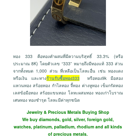
ทอง 333 คือทองคำผสมที่มีความบริสุทธิ์ 33.3% (หรือ
ประมาณ 8K) โดยตัวเลข “333” หมายถึงมีทองแท้ 333 ส่วน
จากทั้งหมด 1,000 ส่วน ที่เหลือเป็นโลหะอื่น เช่น ทองแดง
หรือเงิน และทาง
ร้านรับซื้อทอง333
หรือทอง9k มือสอง
แหวนทอง สร้อย
ทอง กำไล
ทอง จี้
ทอง ต่างหู
ทอง เข็มกรัด
ทอง
เลสข้อมือ
ทอง สร้อยแขนทอง โลหะผสมทอง ทองเก่าโบราณ
เศษทอง ทองชำรุด โลหะมีค่าทุกชนิด
Jewelry & Precious Metals Buying Shop
We buy diamonds, gold, silver, foreign gold,
watches, platinum, palladium, rhodium and all kinds
of precious metals.