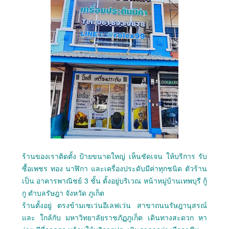
ร้านของเราติดตั้ง ป้ายขนาดใหญ่ เห็นชัดเจน ให้บริการ รับ
ซื้อเพชร ทอง นาฬิกา และเครื่องประดับมีค่าทุกชนิด ตัวร้าน
เป็น อาคารพาณิชย์ 3 ชั้น ตั้งอยู่บริเวณ หน้าหมู่บ้านเทพบุรี กู้
กู ตำบลรัษฎา จังหวัด ภูเก็ต
ร้านตั้งอยู่ ตรงข้ามเซเว่นอีเลฟเว่น สาขาถนนรัษฎานุสรณ์
และ ใกล้กับ มหาวิทยาลัยราชภัฏภูเก็ต เดินทางสะดวก หา