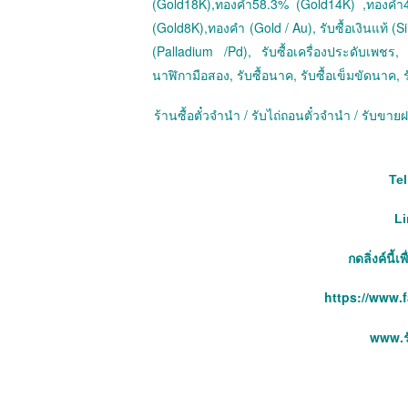
(Gold18K),ทองคำ58.3% (Gold14K) ,ทองคำ
(Gold8K),ทองคำ (Gold / Au), รับซื้อเงินแท้ (Sil
(Palladium /Pd), รับซื้อเครื่องประดับเพชร, ร
นาฬิกามือสอง, รับซื้อนาค, รับซื้อเข็มขัดนาค, ร
ร้านซื้อตั๋วจำนำ / รับไถ่ถอนตั๋วจำนำ / รับข
Tel
Li
กดลิ่งค์นี้
https://www.
www.รั