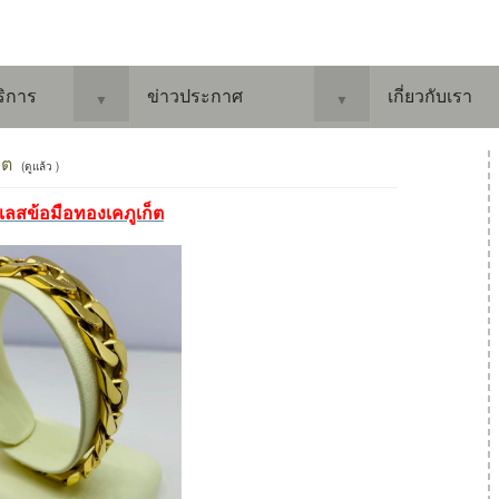
ริการ
ข่าวประกาศ
เกี่ยวกับเรา
▼
▼
็ต
(ดูแล้ว )
อเลสข้อมือทองเคภูเก็ต