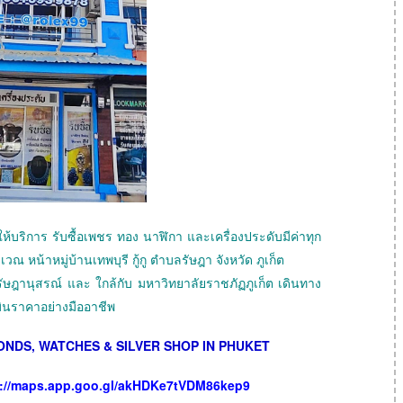
ห้บริการ รับซื้อเพชร ทอง นาฬิกา และเครื่องประดับมีค่าทุก
ิเวณ หน้าหมู่บ้านเทพบุรี กู้กู ตำบลรัษฎา จังหวัด ภูเก็ต
รัษฎานุสรณ์ และ ใกล้กับ มหาวิทยาลัยราชภัฏภูเก็ต เดินทาง
มินราคาอย่างมืออาชีพ
ONDS, WATCHES & SILVER SHOP IN PHUKET
s://maps.app.goo.gl/akHDKe7tVDM86kep9