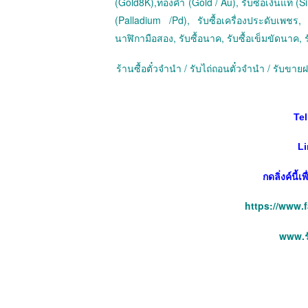
(Gold8K),ทองคำ (Gold / Au), รับซื้อเงินแท้ (Sil
(Palladium /Pd), รับซื้อเครื่องประดับเพชร, ร
นาฬิกามือสอง, รับซื้อนาค, รับซื้อเข็มขัดนาค, ร
ร้านซื้อตั๋วจำนำ / รับไถ่ถอนตั๋วจำนำ / รับข
Tel
Li
กดลิ่งค์นี้
https://www.
www.รั