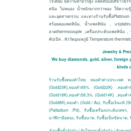
โรเดียม มีความหายากสูง แพลทินั่มมีสีขาวธร
สนิม ไม่หมอง น้ำหนักมากกว่าทอง ให้ความรู้
และอุตสาหกรรม และทางร้านรับซื้อPlatinum 
สร้อยคอแพลทินั่ม, น้ำแพลทินัม , แร่pla
ลวดthermocouple ,เครื่องประดับแพลทินั่ม ,
คัปเปิล , หัววัดอุณหภูมิ Temperature thermist
Jewelry & Pre
We buy diamonds, gold, silver, foreign 
kinds 
ร้านรับซื้อทองคำไทย ทองคำต่างประเทศ
(Gold23K),ทองคำ95% (Gold22K) ,ทองค
(Gold18K),ทองคำ58.3% (Gold14K) ,ทองคำ
(Gold8K),ทองคำ (Gold / Au), รับซื้อเงินแท้ (Sil
(Palladium /Pd), รับซื้อเครื่องประดับเพชร, ร
นาฬิกามือสอง, รับซื้อนาค, รับซื้อเข็มขัดนาค, ร
ร้านซื้อตั๋วจำนำ / รับไถ่ถอนตั๋วจำนำ / รับข