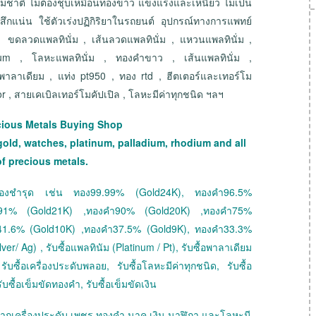
รมชาติ ไม่ต้องชุบเหมือนทองขาว แข็งแรงและเหนียว ไม่เป็น
สึกแน่น ใช้ตัวเร่งปฏิกิริยาในรถยนต์ อุปกรณ์ทางการแพทย์
ขดลวดแพลทินั่ม , เส้นลวดแพลทินั่ม , แหวนแพลทินั่ม ,
tinum , โลหะแพลทินั่ม , ทองคำขาว , เส้นแพลทินั่ม ,
 พาลาเดียม , แท่ง pt950 , ทอง rtd , ฮีตเตอร์และเทอร์โม
or , สายเคเบิลเทอร์โมคัปเปิล , โลหะมีค่าทุกชนิด ฯลฯ
cious Metals Buying Shop
gold, watches, platinum, palladium, rhodium and all
of precious metals.
 ทองชำรุด เช่น ทอง99.99% (Gold24K), ทองคำ96.5%
ำ91% (Gold21K) ,ทองคำ90% (Gold20K) ,ทองคำ75%
41.6% (Gold10K) ,ทองคำ37.5% (Gold9K), ทองคำ33.3%
ver/ Ag) , รับซื้อแพลทินัม (Platinum / Pt), รับซื้อพาลาเดียม
ับซื้อเครื่องประดับพลอย, รับซื้อโลหะมีค่าทุกชนิด, รับซื้อ
ับซื้อเข็มขัดทองคำ, รับซื้อเข็มขัดเงิน
ายฝากเครื่องประดับ เพชร ทองคำ นาค เงิน นาฬิกา และโลหะมี