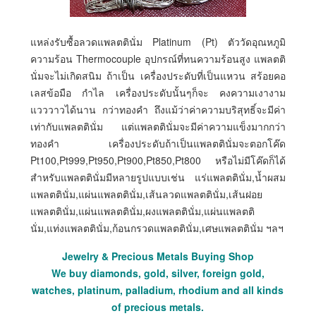
แหล่งรับซื้อลวดแพลตตินั่ม Platinum (Pt) ตัววัดอุณหภูมิ
ความร้อน Thermocouple อุปกรณ์ที่ทนความร้อนสูง แพลตติ
นั่มจะไม่เกิดสนิม ถ้าเป็น เครื่องประดับที่เป็นแหวน สร้อยคอ
เลสข้อมือ กำไล เครื่องประดับนั้นๆก็จะ คงความเงางาม
แวววาวได้นาน กว่าทองคำ ถึงแม้ว่าค่าความบริสุทธิ์จะมีค่า
เท่ากับแพลตตินั่ม แต่แพลตตินั่มจะมีค่าความแข็งมากกว่า
ทองคำ เครื่องประดับถ้าเป็นแพลตตินั่มจะตอกโค๊ด
Pt100,Pt999,Pt950,Pt900,Pt850,Pt800 หรือไม่มีโค๊ดก็ได้
สำหรับแพลตตินั่มมีหลายรูปแบบเช่น แร่แพลตตินั่ม,น้ำผสม
แพลตตินั่ม,แผ่นแพลตตินั่ม,เส้นลวดแพลตตินั่ม,เส้นฝอย
แพลตตินั่ม,แผ่นแพลตตินั่ม,ผงแพลตตินั่ม,แผ่นแพลตติ
นั่ม,แท่งแพลตตินั่ม,ก้อนกรวดแพลตตินั่ม,เศษแพลตตินั่ม ฯลฯ
Jewelry & Precious Metals Buying Shop
We buy diamonds, gold, silver, foreign gold,
watches, platinum, palladium, rhodium and all kinds
of precious metals.