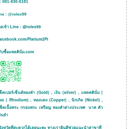
: 081-830-6181
ne :
@rolex99
เพื่อเข้า Line : @rolex99
facebook.com/Platium2Pt
บซื้อแพลตินั่ม.com
็คเปอร์เซ็นต์ทองคำ (Gold) , เงิน (silver) , แพลตตินั่ม (
ียม ( Rhodium) , ทองแดง (Copper) , นิกเกิล (Nickel) ,
ถเช็คเนื้อพระ กรอบพระ เหรียญ ทองคำต่างประเทศ นาค ตัว
ม่นยำ
จังหวัดที่สะดวกได้เลยนะคะ ทางเรายินดีช่วยแนะนำสาขาที่