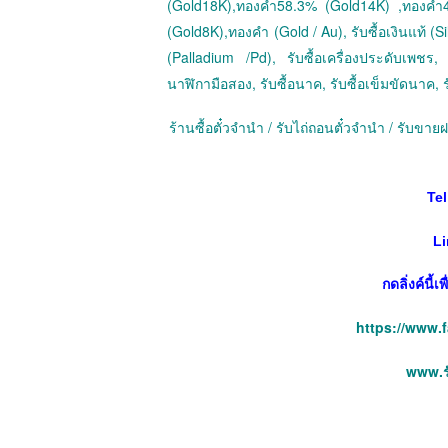
(Gold18K),ทองคำ58.3% (Gold14K) ,ทองคำ
(Gold8K),ทองคำ (Gold / Au), รับซื้อเงินแท้ (Sil
(Palladium /Pd), รับซื้อเครื่องประดับเพชร, ร
นาฬิกามือสอง, รับซื้อนาค, รับซื้อเข็มขัดนาค, ร
ร้านซื้อตั๋วจำนำ / รับไถ่ถอนตั๋วจำนำ / รับข
Tel
Li
กดลิ่งค์นี้
https://www.
www.รั