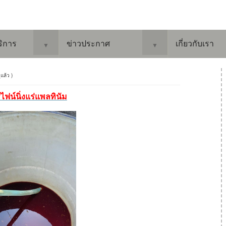
ริการ
ข่าวประกาศ
เกี่ยวกับเรา
▼
▼
ูแล้ว )
ีไฟน์นิ่งแร่แพลทินัม