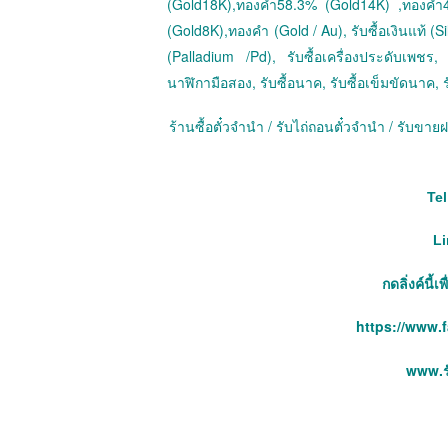
(Gold18K),ทองคำ58.3% (Gold14K) ,ทองคำ
(Gold8K),ทองคำ (Gold / Au), รับซื้อเงินแท้ (Sil
(Palladium /Pd), รับซื้อเครื่องประดับเพชร, ร
นาฬิกามือสอง, รับซื้อนาค, รับซื้อเข็มขัดนาค, ร
ร้านซื้อตั๋วจำนำ / รับไถ่ถอนตั๋วจำนำ / รับข
Tel
Li
กดลิ่งค์นี้
https://www.
www.รั