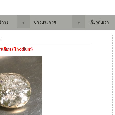
ริการ
ข่าวประกาศ
เกี่ยวกับเรา
▼
▼
ว )
อโรเดียม (Rhodium)