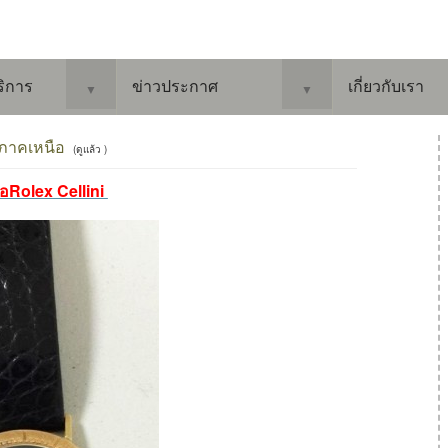
ริการ
ข่าวประกาศ
เกี่ยวกับเรา
▼
▼
่ ภาคเหนือ
(ดูแล้ว )
ื้อRolex Cellini