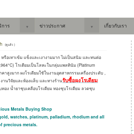
ริการ
ข่าวประกาศ
เกี่ยวกับเรา
▼
▼
Rh
(ดูแล้ว )
น หรือเทาเข้ม แข็งและเงางามมาก ไม่เป็นสนิม และทนต่อ
964°C) โรเดียมเป็นโลหะในกลุ่มแพลทินัม (Platinum
าคาสูงมาก ผงโรเดียมใช้ในงานอุตสาหกรรมเครื่องประดับ ,
รับซื้อผงโรเดียม
า, งานวิจัยและห้องแล็บ และทางร้าน
บทอง น้ำยาชุบเคลือบโรเดียม ทองชุบโรเดียม ลวดชุบ
cious Metals Buying Shop
gold, watches, platinum, palladium, rhodium and all
of precious metals.